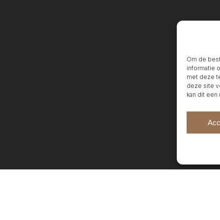
Om de beste
informatie 
met deze te
deze site v
kan dit een
Acc