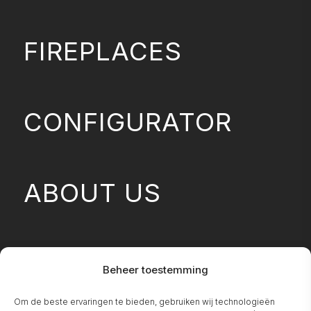
FIREPLACES
CONFIGURATOR
ABOUT US
ELU-FIRE DEALERS
Beheer toestemming
Om de beste ervaringen te bieden, gebruiken wij technologieën