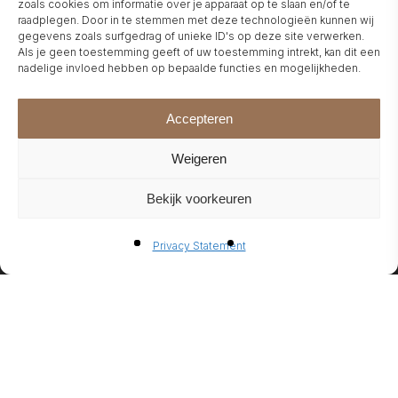
zoals cookies om informatie over je apparaat op te slaan en/of te
CONTACT
raadplegen. Door in te stemmen met deze technologieën kunnen wij
gegevens zoals surfgedrag of unieke ID's op deze site verwerken.
Als je geen toestemming geeft of uw toestemming intrekt, kan dit een
nadelige invloed hebben op bepaalde functies en mogelijkheden.
Accepteren
VISIT ONE OF
OUR
DEALERS
.
Weigeren
Bekijk voorkeuren
ELU-FIRE B.V.
Privacy Statement
DOORNHOEK 3766
5465 TA VEGHEL
INFO@ELU-FIRE.COM