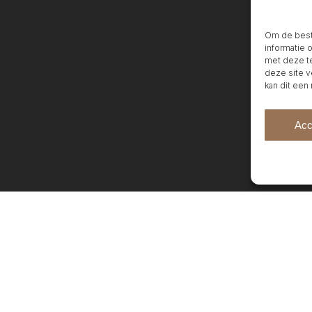
Om de beste
informatie 
met deze te
deze site v
kan dit een
Acc