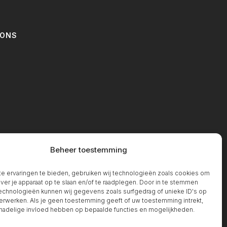
IONS
T
Beheer toestemming
 ervaringen te bieden, gebruiken wij technologieën zoals cookies om
over je apparaat op te slaan en/of te raadplegen. Door in te stemmen
chnologieën kunnen wij gegevens zoals surfgedrag of unieke ID's op
erwerken. Als je geen toestemming geeft of uw toestemming intrekt,
 nadelige invloed hebben op bepaalde functies en mogelijkheden.