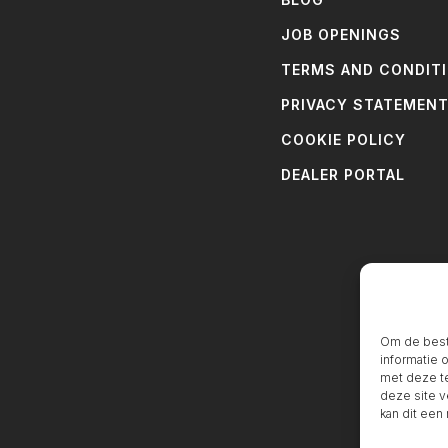
JOB OPENINGS
TERMS AND CONDIT
PRIVACY STATEMEN
COOKIE POLICY
DEALER PORTAL
Om de beste
informatie 
met deze te
deze site v
kan dit een