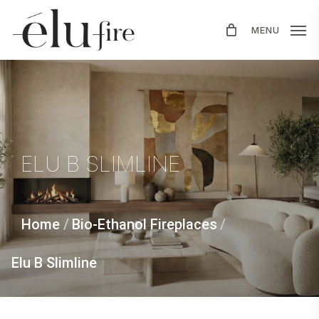
Skip
MENU
to
main
content
ELU
B
SLIMLINE
Home
/
Bio-Ethanol Fireplaces
/
Elu B Slimline