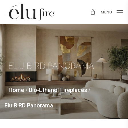
Skip
MENU
to
main
content
ELU
B
RD
PANORAMA
Home
/
Bio-Ethanol Fireplaces
/
Elu B RD Panorama