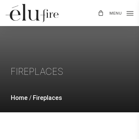
Skip
MENU
to
main
content
FIREPLACES
Home
/
Fireplaces