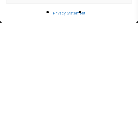
ETHANOL
Privacy Statement
FIREPLACE
CONFIGUR