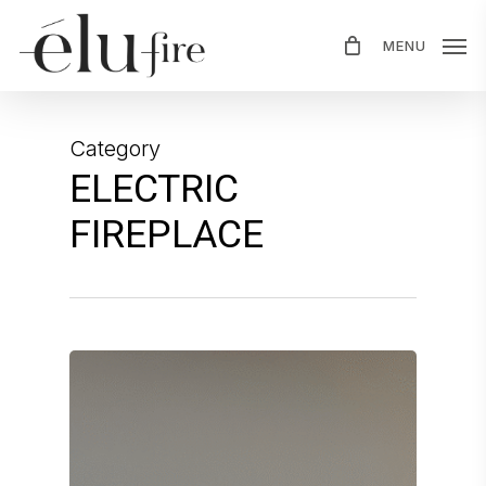
Skip
MENU
to
main
content
Category
ELECTRIC
FIREPLACE