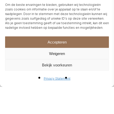
FIREPLACE, THE
Om de beste ervaringen te bieden, gebruiken wij technologieën
zoals cookies om informatie over je apparaat op te slaan en/of te
VERSATILE POSSIBILITIES
raadplegen. Door in te stemmen met deze technologieën kunnen wij
OF ELU-FIRE
gegevens zoals surfgedrag of unieke ID's op deze site verwerken.
Als je geen toestemming geeft of uw toestemming intrekt, kan dit een
nadelige invloed hebben op bepaalde functies en mogelijkheden.
POPULAIRE BERICHTEN
Accepteren
Weigeren
Bekijk voorkeuren
TV cabinet with bio ethanol
fireplace
Privacy Statement
18 July 2025
All-round Assembly