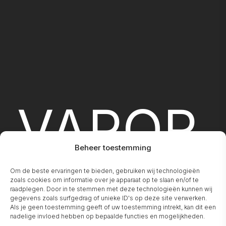
VAPOR
Beheer toestemming
Om de beste ervaringen te bieden, gebruiken wij technologieën
zoals cookies om informatie over je apparaat op te slaan en/of te
raadplegen. Door in te stemmen met deze technologieën kunnen wij
gegevens zoals surfgedrag of unieke ID's op deze site verwerken.
Als je geen toestemming geeft of uw toestemming intrekt, kan dit een
nadelige invloed hebben op bepaalde functies en mogelijkheden.