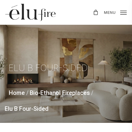
Skip
MENU
to
main
content
ELU
B
FOUR-SIDED
Home
/
Bio-Ethanol Fireplaces
/
Elu B Four-Sided