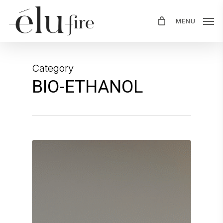
Skip
MENU
to
main
content
Category
BIO-ETHANOL